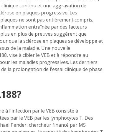
n clinique continu et une aggravation de
clérose en plaques progressive. Les
n plaques ne sont pas entièrement compris,
inflammation
entraînée par des facteurs
plus en plus de preuves suggèrent que
 pour que la sclérose en plaques se développe et
ssus de la maladie. Une nouvelle
, vise à cibler le VEB et à répondre au
pour les maladies progressives. Les derniers
de la prolongation de l'essai clinique de phase
A188?
 à l'infection par le VEB consiste à
ectées par le VEB par
les lymphocytes T
. Des
chael Pender, chercheur financé par MS
érose en plaques, la capacité
des lymphocytes T