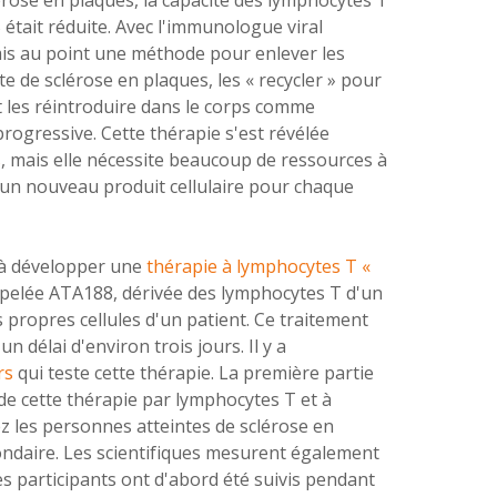
B était réduite. Avec l'immunologue viral
 mis au point une méthode pour enlever
les
e de sclérose en plaques, les « recycler » pour
 les réintroduire dans le corps comme
progressive. Cette thérapie s'est révélée
s
, mais elle nécessite beaucoup de ressources à
d'un nouveau produit cellulaire pour chaque
 à développer une
thérapie à lymphocytes T «
ppelée ATA188, dérivée des
lymphocytes T
d'un
 propres cellules d'un patient. Ce traitement
n délai d'environ trois jours. Il y a
urs
qui teste cette thérapie
. La première partie
é de cette thérapie par lymphocytes T et à
 les personnes atteintes de sclérose en
ndaire. Les scientifiques mesurent également
s participants ont d'abord été suivis pendant