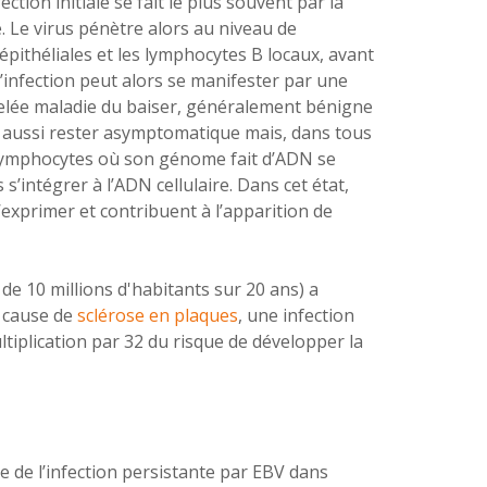
ction initiale se fait le plus souvent par la
e. Le virus pénètre alors au niveau de
 épithéliales et les lymphocytes B locaux, avant
’infection peut alors se manifester par une
elée maladie du baiser, généralement bénigne
t aussi rester asymptomatique mais, dans tous
es lymphocytes où son génome fait d’ADN se
’intégrer à l’ADN cellulaire. Dans cet état,
exprimer et contribuent à l’apparition de
de 10 millions d'habitants sur 20 ans) a
e cause de
sclérose en plaques
, une infection
tiplication par 32 du risque de développer la
 de l’infection persistante par EBV dans