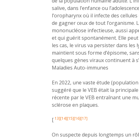
de la population humaine adulte. L’infe
salive, dans l’enfance ou l’adolescenc
l’oropharynx où il infecte des cellules
de gagner ceux de tout l’organisme. L
mononucléose infectieuse, aussi app
et qui guérit spontanément. Elle peu
les cas, le virus va persister dans l
maintient sous forme d’épisome, sans s
quelques gènes viraux continuent à s’
Maladies Auto-immunes
En 2022, une vaste étude (population 
suggéré que le VEB était la principal
récente par le VEB entraînant une mul
sclérose en plaques.
13]
[14]
[15]
[16]
[17]
[
On suspecte depuis longtemps un rôle